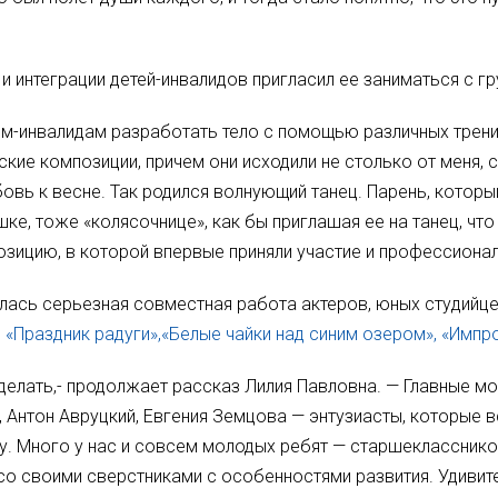
и интеграции детей-инвалидов пригласил ее заниматься с гр
-инвалидам разработать тело с помощью различных тренин
ие композиции, причем они исходили не столько от меня, 
вь к весне. Так родился волнующий танец. Парень, которы
шке, тоже «колясочнице», как бы приглашая ее на танец, чт
ицию, в которой впервые приняли участие и профессионал
алась серьезная совместная работа актеров, юных студийце
», «Праздник радуги»,«Белые чайки над синим озером», «Имп
сделать,- продолжает рассказ Лилия Павловна. — Главные м
о, Антон Авруцкий, Евгения Земцова — энтузиасты, которые 
. Много у нас и совсем молодых ребят — старшеклассников
со своими сверстниками с особенностями развития. Удивитель