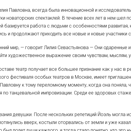
илия Павловна, всегда была инновационной и исследователь
и новаторских спектаклей. В течение всех лет в нем шел п
й базируется работа с людьми с особенностями развитая, к
лись и продолжают приходить все новые и новые участники 
нний мир, — говорит Лилия Севастьянова — Они одаренные 
айти художественное выражение своим чувствам, мыслям, 
ставе театр получает все большее признание как у нас в р
кого фестиваля особых театров в Москве, имеет приглаше
авловну к тому переломному моменту, когда она поняла, ч
ия по танцевальной импровизации. Среди ее здоровых стаж
ания девушки. После нескольких репетиций Йоэль могла и
 потянулись вверх, костыли оторвались от земли и уже каза
 Это был полет души каждого, и тогда стало понятно, что эт