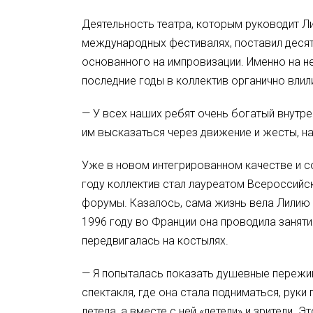
Деятельность театра, которым руководит Л
международных фестивалях, поставил десятк
основанного на импровизации. Именно на не
последние годы в коллектив органично вли
— У всех наших ребят очень богатый внутре
им высказаться через движение и жесты, н
Уже в новом интегрированном качестве и со
году коллектив стал лауреатом Всероссийс
форумы. Казалось, сама жизнь вела Лилию П
1996 году во Франции она проводила занят
передвигалась на костылях.
— Я попыталась показать душевные пережив
спектакля, где она стала подниматься, руки
летела, а вместе с ней «летели» и зрители.