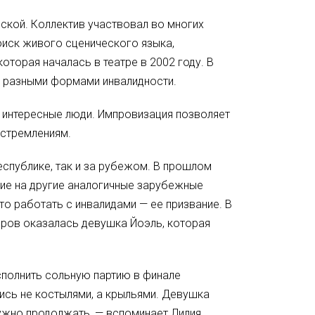
ской. Коллектив участвовал во многих
оиск живого сценического языка,
оторая началась в театре в 2002 году. В
с разными формами инвалидности.
и интересные люди. Импровизация позволяет
устремлениям.
еспублике, так и за рубежом. В прошлом
ние на другие аналогичные зарубежные
то работать с инвалидами — ее призвание. В
еров оказалась девушка Йоэль, которая
сполнить сольную партию в финале
лись не костылями, а крыльями. Девушка
о нужно продолжать, — вспоминает Лилия