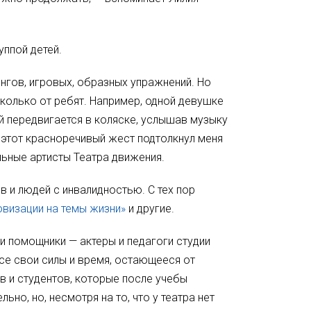
уппой детей.
гов, игровых, образных упражнений. Но
сколько от ребят. Например, одной девушке
й передвигается в коляске, услышав музыку
о этот красноречивый жест подтолкнул меня
ьные артисты Театра движения.
в и людей с инвалидностью. С тех пор
ровизации на темы жизни»
и другие.
ои помощники — актеры и педагоги студии
все свои силы и время, остающееся от
 и студентов, которые после учебы
но, но, несмотря на то, что у театра нет