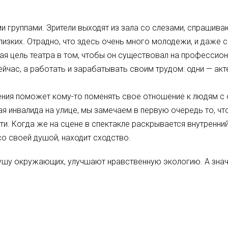
ми группами. Зрители выходят из зала со слезами, спрашив
близких. Отрадно, что здесь очень много молодежи, и даже
ая цель театра в том, чтобы он существовал на профессио
сейчас, а работать и зарабатывать своим трудом: одни — ак
ения поможет кому-то поменять свое отношение к людям с
я инвалида на улице, мы замечаем в первую очередь то, что
и. Когда же на сцене в спектакле раскрывается внутренний 
со своей душой, находит сходство.
шу окружающих, улучшают нравственную экологию. А значи