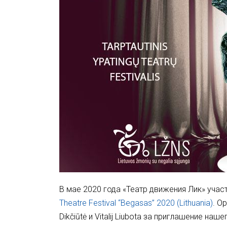
В мае 2020 года «Театр движения Лик» уч
Theatre Festival “Begasas” 2020 (Lithuania)
. О
Dikčiūtė и Vitalіj Lіubota за приглашение на