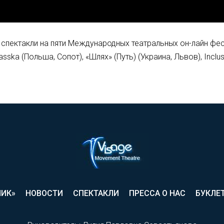
 спектакли на пяти Международных театральных он-лайн фест
ska (Польша, Сопот), «Шлях» (Путь) (Украина, Львов), Inclus
ЛИК»
НОВОСТИ
СПЕКТАКЛИ
ПРЕССА О НАС
БУКЛЕ