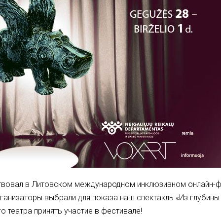
аствовал в Литовском международном инклюзивном онлайн-
рганизаторы выбрали для показа наш спектакль «Из глубины 
шего театра принять участие в фестивале!