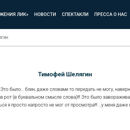
ИЖЕНИЯ ЛИК»
НОВОСТИ
СПЕКТАКЛИ
ПРЕССА О НАС
ягин
Тимофей Шелягин
! Это было… блин, даже словами то передать не могу, наверно
в рот (в буквальном смысле слова)!!! Это было завораживаю
я я просто напросто не мог от просмотра!!! …у меня даже гл