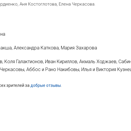
ордиенко, Аня Костоглотова, Елена Черкасова.
ина
 Ракша, Александра Каткова, Мария Захарова
, Коля Галактионов, Иван Кириллов, Акмаль Ходжаев, Саби
 Черкасовы, Аббос и Рано Накибовы, Илья и Виктория Кузне
сех зрителей за
добрые отзывы
.