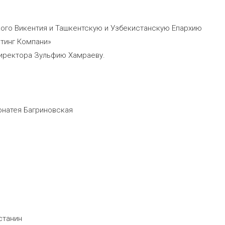
ого Викентия и Ташкентскую и Узбекистанскую Епархию
тинг Компани»
директора Зульфию Хамраеву.
онатея Багриновская
станин