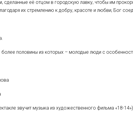
и, сделанные её отцом в городскую лавку, чтобы им прокор
лагодаря их стремлению к добру, красоте и любви, Бог сое
а.
в, более половины из которых – молодые люди с особенност
нова
а
ктакле звучит музыка из художественного фильма «18-14»)